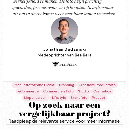
werkelijkheid te maken. De foto's zijn prachtig
geworden, precies waar we op hoopten. Ik kijk ernaar
uit om in de toekomst weer met haar samen te werken.
Jonathan Dudzinski
Medeoprichter van Bee Bella
Productfotografie Dienst
Branding
Creatieve Productfoto
eCommerce
Commerciële Foto
Studio
Cosmetica
Lippenbalsem
Lifestyle
Brandfoto
Product
Op zoek naar een
vergelijkbaar project?
Raadpleeg de relevante service voor meer informatie.