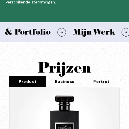
verschillende stemmingen.
Portfolio
Mijn Werk
&
Prijzen
Product
Business
Portret